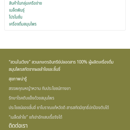
สินค้าในกลุ่มเครือข่าย
เมล็ดพันธุ์
โปรโมชั่น
เครื่องดื่มสมุนไพร
“สวนในเวียง” สวนเกษตรอินทรีย์ปลอดสาร 100% ผู้ผลิตเครื่องดื่ม
สมุนไพรสกัดจากผลลำไยและลิ้นจี่
สุขภาพน่ารู้
สรรพคุณหญ้าหวาน กับประโยชน์ทางยา
รักษาโรคตับแข็งด้วยสมุนไพร
ประโยชน์ของลิ้นจี่ ยาโบราณแก้หวัดดี สารสกัดมีฤทธิ์ปกป้องตับได้
“เมล็ดลำไย” แก้เข่าอักเสบเรื้อรังได้
ติดต่อเรา