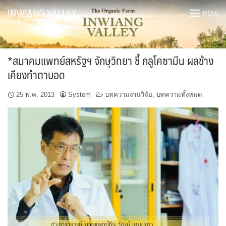
Skip
INWIANG VALLEY
MENU
to
content
*สมาคมแพทย์สหรัฐฯ จักษุวิทยา ชี้ กลูโคซามีน ผลข้าง
เคียงทำตาบอด
25 พ.ค. 2013
System
บทความงานวิจัย
,
บทความทั้งหมด