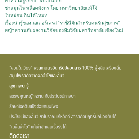
ทำความรู้จักกับ “พรีไบโอติก”
ชาสมุนไพรเลือดมังกร โดย มหาวิทยาลัยแม้โจ้
ใบหม่อน กินได้ไหม?
เรื่องน่ารู้ของวอเตอร์เครส “ราชินีผักสำหรับคนรักสุขภาพ”
หญ้าหวานกับผลงานวิจัยของทีมวิจัยมหาวิทยาลัยเชียงใหม่
“สวนในเวียง” สวนเกษตรอินทรีย์ปลอดสาร 100% ผู้ผลิตเครื่องดื่ม
สมุนไพรสกัดจากผลลำไยและลิ้นจี่
สุขภาพน่ารู้
สรรพคุณหญ้าหวาน กับประโยชน์ทางยา
รักษาโรคตับแข็งด้วยสมุนไพร
ประโยชน์ของลิ้นจี่ ยาโบราณแก้หวัดดี สารสกัดมีฤทธิ์ปกป้องตับได้
“เมล็ดลำไย” แก้เข่าอักเสบเรื้อรังได้
ติดต่อเรา