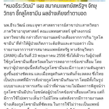
“หมอธีระวัฒน์” เผย สมาคมแพทย์สหรัฐฯ จักษุ
วิทยา ชี้กลูโคซามีน ผลข้างเคียงทำตาบอด
นพ.ธีระวัฒน์ เหมะจุฑา ศาสตราจารย์สาขาประสาทวิทยา
ภาควิชาอายุรศาสตร์ คณะแพทยศาสตร์ จุฬาลงกรณ์
มหาวิทยาลัย กล่าวถึงรายงานผลข้างเคียงจากการกิน “กูลโค
ซามีน” ที่ทำให้ผู้ป่วยเกิดภาวะต้อหินและตาบอดว่า เป็น
รายงานจากวารสารสมาคมแพทย์สหรัฐ ทางจักษุวิทยา
(JAMA) เมื่อวันที่ 23 พฤษภาคม 2556 ซึ่งได้เฝ้าระวังผู้ป่วยที่
ใช้กูลโคซามีนเพื่อหวังผลในการลดอาการข้อเข่าเสื่อม โดย
พบว่าผู้ป่วยกลุ่มนี้หลังกินกูลโคซามีนจะมีภาวะความดันลูกตา
สูงขึ้นอย่างชัดเจน และเมื่อหยุดกินความดันก็จะลดลง ซึ่งไทย
เป็นประเทศที่มีการสั่งจ่ายกูลโคซามีนกันมาก โดยมีทั้งในรูป
แบบยาและอาหารเสริม แม้ว่าที่ผ่านมาจะไม่มีผลการพิสูจน์ว่า
กูลโคซามีนมีประโยชน์ต่อผู้ป่วยโรคข้อเข่าเสื่อมแค่ไหน แต่ก็
มีการใช้ไปเพราะเห็นว่าไม่มีโทษ แต่หลังจากมีการายงานผล
ข้างเคียงกูลโคซามีนที่ชัดเจน ในการใช้ไม่ว่าจะเป็นแพทย์