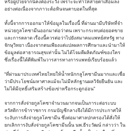
หรือผู้ป่วยจากนี้คงต้องระวัง เพราะจะทำให้สายตาเสื่อมลง
อย่างต่อเนื่องจากภาวะต้อหินจนตาบอดในที่สุด
ทั้งนี้จากการออกมาให้ข้อมูลในเรื่องนี้ ที่ผ่านมามีบริษัทที่จำ
หน่วยกูลโคซามีนออกมาต่อว่าตน เพราะกระทบต่อยอดขาย
และการตลาด เรื่องนี้ควรต่อว่าไปยังสมาคมแพทย์สหรัฐ ทาง
จักษุวิทยา เนื่องจากตนเพียงแต่แปลผลการศึกษาและนำมาให้
ข้อมูลต่อสาธารณสุขเท่านั้น ไม่ได้โจมตีผลิตภัณฑ์ของใคร
ซึ่งเรื่องนี้ได้ตีพิมพ์ในวารสารทางการแพทย์เรียบร้อยแล้ว
“ที่ผ่านมาประเทศไทยไทยให้น้ำหนักกลูโคซามีนมากและเชื่อ
ว่ามีประโยชน์มหาศาลแม้จะไม่มีหลักฐานผลวิจัยยืนยัน และ
ไม่ได้มีฤทธิ์เสริมสร้างข้อเข่าหรือกระดูกอ่อน”
จากการสั่งจ่ายกูลโคซาจำนวนมากจนเป็นภาระต่อระบบ
สวัสดิการข้าราชการ กรมบัญชีกลางจึงได้มีการประกาศให้
ระงับการสั่งจ่ายกูลโคซามีน ซึ่งต่อมาศาลปกครองได้สั่งให้
ยกเลิกการงับสั่งจ่ายกูลโคซามีนนั้น นพ.ธีระวัฒน์ กล่าวว่า ใน