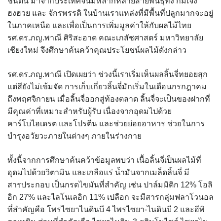
ชนิดนี้ มาจากประเทศจีนมีหลากหลายสายพันธุ์ทั้ง กิมเจ็ง
ฮงฮวย และ จักรพรรดิ ในบ้านเราแหล่งที่มีพื้นที่ปลูกมากจะอยู่
ในภาคเหนือ และเพื่อเป็นการเพิ่มมูลค่าให้กับผลไม้ไทย
รศ.ดร.ภญ.พาณี ศิริสะอาด คณะเภสัชศาสตร์ มหาวิทยาลัย
เชียงใหม่ จึงศึกษาค้นคว้าคุณประโยชน์ผลไม้ดังกล่าว
รศ.ดร.ภญ.พาณี เปิดเผยว่า ช่วงนี้เราเริ่มเห็นผลลิ้นจี่ทยอยสุก
แต่สียังไม่เข้มจัด การเก็บเกี่ยวลิ้นจี่มักเริ่มในเดือนกรกฎาคม
ถึงพฤศจิกายน เมื่อลิ้นจี่ออกสู่ท้องตลาด ลิ้นจี่จะเป็นของฝากที่
มีคุณค่าที่เหมาะสำหรับผู้รับ เนื่องจากอุดมไปด้วย
คาร์โบไฮเดรต และโปรตีน และช่วยย่อยอาหาร ช่วยในการ
บำรุงอวัยวะภายในต่างๆ ภายในร่างกาย
ทั้งนี้จากการศึกษาค้นคว้าข้อมูลพบว่า เนื้อลิ้นจี่เป็นผลไม้ที่
อุดมไปด้วยวิตามิน และเกลือแร่ น้ำมันจากเมล็ดลิ้นจี่ มี
สารประกอบ เป็นกรดไขมันที่สำคัญ เช่น ปาล์มมิติก 12% โอลิ
อิก 27% และไลโนเลอิก 11% เปลือก จะมีสารกลุ่มฟลาโวนอล
ที่สำคัญคือ โพรไซยาไนดินบี 4 ไพรไซยา-ไนดินบี 2 และอีพิ