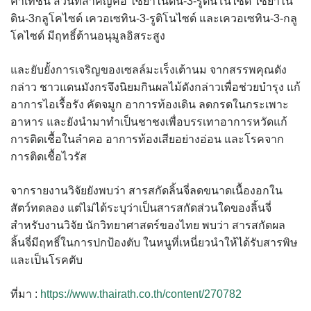
คาเทชิน ส่วนที่สำคัญคือ ไซยาไนดิน-3-รูตินโนไซด์ ไซยาไน
ดิน-3กลูโคไซด์ เควอเซทิน-3-รูติโนไซด์ และเควอเซทิน-3-กลู
โคไซด์ มีฤทธิ์ต้านอนุมูลอิสระสูง
และยับยั้งการเจริญของเซลล์มะเร็งเต้านม จากสรรพคุณดัง
กล่าว ชาวแดนมังกรจึงนิยมกินผลไม้ดังกล่าวเพื่อช่วยบำรุง แก้
อาการไอเรื้อรัง คัดจมูก อาการท้องเดิน ลดกรดในกระเพาะ
อาหาร และยังนำมาทำเป็นชาชงเพื่อบรรเทาอาการหวัดแก้
การติดเชื้อในลำคอ อาการท้องเสียอย่างอ่อน และโรคจาก
การติดเชื้อไวรัส
จากรายงานวิจัยยังพบว่า สารสกัดลิ้นจี่ลดขนาดเนื้องอกใน
สัตว์ทดลอง แต่ไม่ได้ระบุว่าเป็นสารสกัดส่วนใดของลิ้นจี่
สำหรับงานวิจัย นักวิทยาศาสตร์ของไทย พบว่า สารสกัดผล
ลิ้นจี่มีฤทธิ์ในการปกป้องตับ ในหนูที่เหนี่ยวนำให้ได้รับสารพิษ
และเป็นโรคตับ
ที่มา :
https://www.thairath.co.th/content/270782