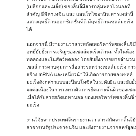
(เปลือกและเมล็ด) ของลิ้นจี่มีสารกลุ่มฟลาโวนอลที่
สำคัญ อีพิคาเทชิน และ แอนโทไซยานิน สารเหล่านี้
แสดงฤทธิ์ต้านออกซิเดชั่นที่ดี มีฤทธิ์ต้านเซลล์มะเร็ง
ได้
นอกจากนี้ มีรายงานว่าสารสกัดเพอริคาร์พของลิ้นจี่มี
ฤทธิ์ยับยั้งการเจริญของเซลล์มะเร็งเต้านม ทั้งในห้อง
ทดลองและในสัตว์ทดลอง โดยยับยั้งการขยายจำนวน
เซลล์ การควบคุมการสื่อสารระหว่างเซลล์มะเร็ง การ
สร้าง mRNA และเหนี่ยวนำให้เกิดการตายของเซลล์
มะเร็งดังกล่าวแบบอะป๊อบโทซิสในระดับยีน และยับยั้
ผลต่อเนื่องในการแทรกตัว การยึดเกาะพื้นผิวของเซ
เมื่อได้รับสารสกัดเอทานอล ของเพอริคาร์พของลิ้นจี่ ป
มะเร็ง
งานวิจัยจากประเทศจีนรายงานว่า สารสกัดจากลิ้นจี่ยั
สาธารณรัฐประชาชนจีน และยังรายงานจากสหรัฐอเมร