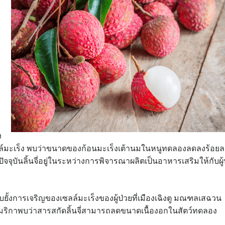
ง
ลล์มะเร็ง พบว่าขนาดของก้อนมะเร็งเต้านมในหนูทดลองลดลงร้อยล
ัจจุบันลิ้นจี่อยู่ในระหว่างการพิจารณาผลิตเป็นอาหารเสริมให้กับผู้
บยั้งการเจริญของเซลล์มะเร็งของผู้ป่วยที่เมืองเฉิงตู มณฑลเสฉวน
ิกาพบว่าสารสกัดลิ้นจี่สามารถลดขนาดเนื้องอกในสัตว์ทดลอง